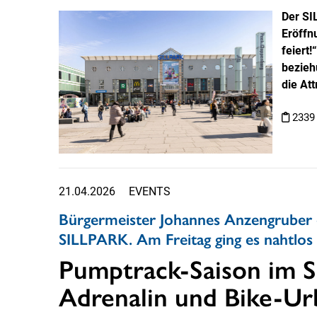
Der SI
Eröffn
feiert
bezieh
die At
2339
21.04.2026
EVENTS
Bürgermeister Johannes Anzengruber e
SILLPARK. Am Freitag ging es nahtlos
Pumptrack-Saison im S
Adrenalin und Bike-Urb