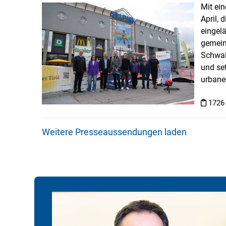
Mit ei
April, 
eingel
gemein
Schwal
und se
urbanen
1726
Weitere Presseaussendungen laden