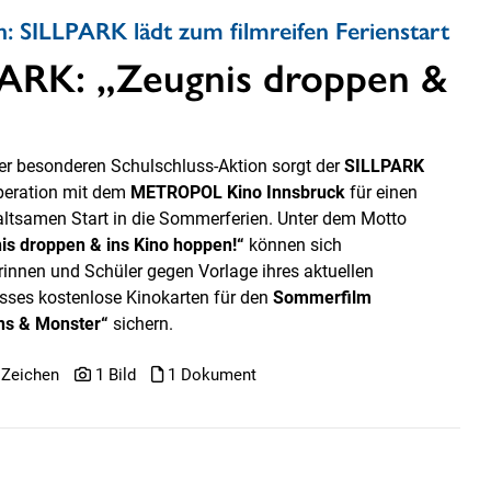
n: SILLPARK lädt zum filmreifen Ferienstart
PARK: „Zeugnis droppen &
ner besonderen Schulschluss-Aktion sorgt der
SILLPARK
peration mit dem
METROPOL Kino Innsbruck
für einen
altsamen Start in die Sommerferien. Unter dem Motto
is droppen & ins Kino hoppen!“
können sich
rinnen und Schüler gegen Vorlage ihres aktuellen
sses kostenlose Kinokarten für den
Sommerfilm
ns & Monster“
sichern.
 Zeichen
1 Bild
1 Dokument