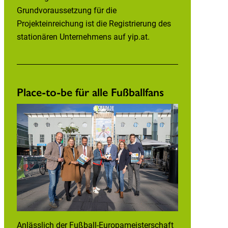
Grundvoraussetzung für die
Projekteinreichung ist die Registrierung des
stationären Unternehmens auf yip.at.
Place-to-be für alle Fußballfans
Anlässlich der Fußball-Europameisterschaft