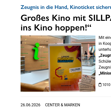
Zeugnis in die Hand, Kinoticket sicher
Großes Kino mit SILL
ins Kino hoppen!“
Mit ei
in Koo
unterh
„Zeugn
Schüle
Zeugni
„Minio
1010
26.06.2026
CENTER & MARKEN