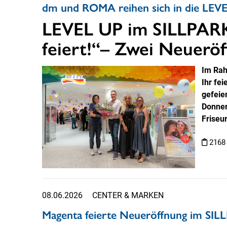
dm und ROMA reihen sich in die LEVE
LEVEL UP im SILLPARK:
feiert!“– Zwei Neuerö
Im Rah
Ihr fe
gefeie
Donner
Friseu
2168
08.06.2026
CENTER & MARKEN
Magenta feierte Neueröffnung im SI