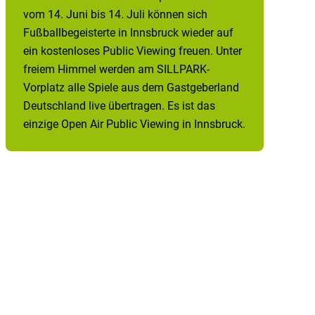
vom 14. Juni bis 14. Juli können sich
Fußballbegeisterte in Innsbruck wieder auf
ein kostenloses Public Viewing freuen. Unter
freiem Himmel werden am SILLPARK-
Vorplatz alle Spiele aus dem Gastgeberland
Deutschland live übertragen. Es ist das
einzige Open Air Public Viewing in Innsbruck.