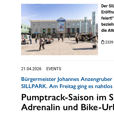
Der SI
Eröffn
feiert
bezieh
die At
2339
21.04.2026
EVENTS
Bürgermeister Johannes Anzengruber e
SILLPARK. Am Freitag ging es nahtlos
Pumptrack-Saison im S
Adrenalin und Bike-Urb