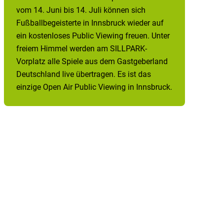
vom 14. Juni bis 14. Juli können sich
Fußballbegeisterte in Innsbruck wieder auf
ein kostenloses Public Viewing freuen. Unter
freiem Himmel werden am SILLPARK-
Vorplatz alle Spiele aus dem Gastgeberland
Deutschland live übertragen. Es ist das
einzige Open Air Public Viewing in Innsbruck.