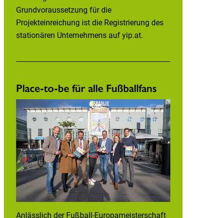
Grundvoraussetzung für die
Projekteinreichung ist die Registrierung des
stationären Unternehmens auf yip.at.
Place-to-be für alle Fußballfans
Anlässlich der Fußball-Europameisterschaft