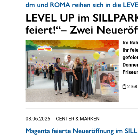
dm und ROMA reihen sich in die LEVE
LEVEL UP im SILLPARK:
feiert!“– Zwei Neuerö
Im Rah
Ihr fe
gefeie
Donner
Friseu
2168
08.06.2026
CENTER & MARKEN
Magenta feierte Neueröffnung im SI