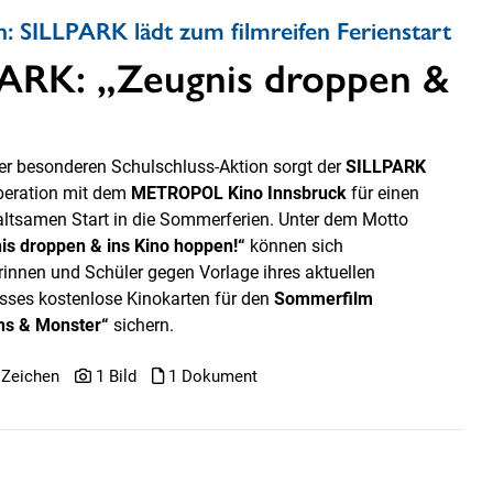
n: SILLPARK lädt zum filmreifen Ferienstart
PARK: „Zeugnis droppen &
ner besonderen Schulschluss-Aktion sorgt der
SILLPARK
peration mit dem
METROPOL Kino Innsbruck
für einen
altsamen Start in die Sommerferien. Unter dem Motto
is droppen & ins Kino hoppen!“
können sich
rinnen und Schüler gegen Vorlage ihres aktuellen
sses kostenlose Kinokarten für den
Sommerfilm
ns & Monster“
sichern.
 Zeichen
1 Bild
1 Dokument