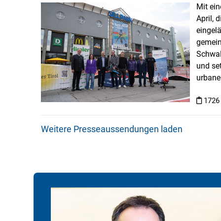
Mit ei
April, 
eingel
gemein
Schwal
und se
urbanen
1726
Weitere Presseaussendungen laden