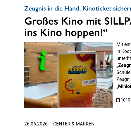
Zeugnis in die Hand, Kinoticket sicher
Großes Kino mit SILL
ins Kino hoppen!“
Mit ei
in Koo
unterh
„Zeugn
Schüle
Zeugni
„Minio
1010
26.06.2026
CENTER & MARKEN