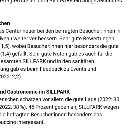
Befragten stellen dem SILLPARK ein ausgezeichnetes
chen
as Center heuer bei den befragten Besucher:innen in
iveau weiter ver-bessern. Sehr gute Bewertungen
 1,5), wobei Besucher:innen hier besonders die gute
(1,4) gefällt. Sehr gute Noten gab es auch für die
m gesamten SILLPARK und in den sanitären
erung gab es beim Feedback zu Events und
022: 2,2).
l und Gastronomie im SILLPARK
Menschen schätzen vor allem die gute Lage (2022: 30
l (2022: 38 %). 45 Prozent geben an, SILLPARK wegen
 die befragten Besucher:innen besonders das
ccino interessant.