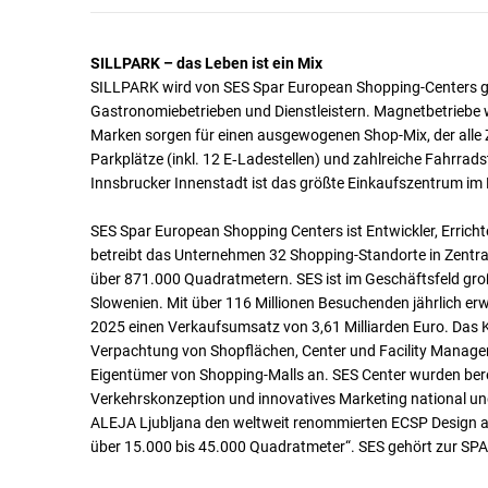
SILLPARK – das Leben ist ein Mix
SILLPARK wird von SES Spar European Shopping-Centers ge
Gastronomiebetrieben und Dienstleistern. Magnetbetriebe 
Marken sorgen für einen ausgewogenen Shop-Mix, der alle Z
Parkplätze (inkl. 12 E‑Ladestellen) und zahlreiche Fahrrads
Innsbrucker Innenstadt ist das größte Einkaufszentrum im He
SES Spar European Shopping Centers ist Entwickler, Erricht
betreibt das Unternehmen 32 Shopping-Standorte in Zentra
über 871.000 Quadratmetern. SES ist im Geschäftsfeld gro
Slowenien. Mit über 116 Millionen Besuchenden jährlich er
2025 einen Verkaufsumsatz von 3,61 Milliarden Euro. Da
Verpachtung von Shopflächen, Center und Facility Manageme
Eigentümer von Shopping-Malls an. SES Center wurden berei
Verkehrskonzeption und innovatives Marketing national und
ALEJA Ljubljana den weltweit renommierten ECSP Design 
über 15.000 bis 45.000 Quadratmeter“. SES gehört zur SPA