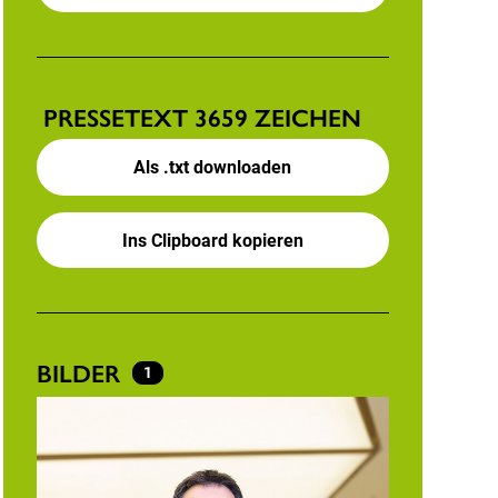
PRESSETEXT
3659 ZEICHEN
Als .txt downloaden
Ins Clipboard kopieren
BILDER
1