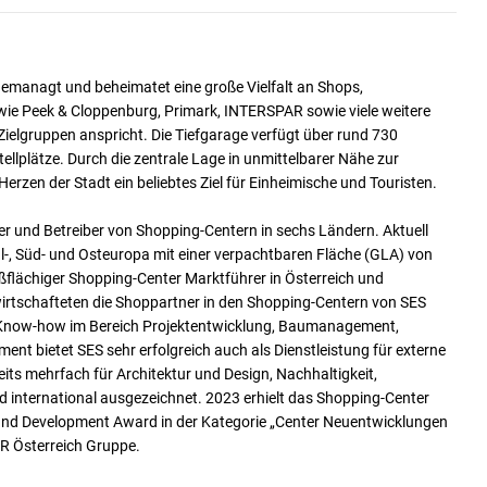
managt und beheimatet eine große Vielfalt an Shops,
wie Peek & Cloppenburg, Primark, INTERSPAR sowie viele weitere
ielgruppen anspricht. Die Tiefgarage verfügt über rund 730
tellplätze. Durch die zentrale Lage in unmittelbarer Nähe zur
rzen der Stadt ein beliebtes Ziel für Einheimische und Touristen.
er und Betreiber von Shopping-Centern in sechs Ländern. Aktuell
l-, Süd- und Osteuropa mit einer verpachtbaren Fläche (GLA) von
ßflächiger Shopping-Center Marktführer in Österreich und
wirtschafteten die Shoppartner in den Shopping-Centern von SES
s Know-how im Bereich Projektentwicklung, Baumanagement,
nt bietet SES sehr erfolgreich auch als Dienstleistung für externe
ts mehrfach für Architektur und Design, Nachhaltigkeit,
 international ausgezeichnet. 2023 erhielt das Shopping-Center
and Development Award in der Kategorie „Center Neuentwicklungen
R Österreich Gruppe.