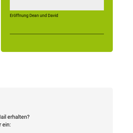
Eröffnung Dean und David
ail erhalten?
 ein: