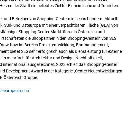
rzen der Stadt ein beliebtes Ziel für Einheimische und Touristen.
er und Betreiber von Shopping-Centern in sechs Ländern. Aktuell
l-, Süd- und Osteuropa mit einer verpachtbaren Fläche (GLA) von
ßflächiger Shopping-Center Marktführer in Österreich und
wirtschafteten die Shoppartner in den Shopping-Centern von SES
s Know-how im Bereich Projektentwicklung, Baumanagement,
nt bietet SES sehr erfolgreich auch als Dienstleistung für externe
ts mehrfach für Architektur und Design, Nachhaltigkeit,
 international ausgezeichnet. 2023 erhielt das Shopping-Center
and Development Award in der Kategorie „Center Neuentwicklungen
R Österreich Gruppe.
es-european.com