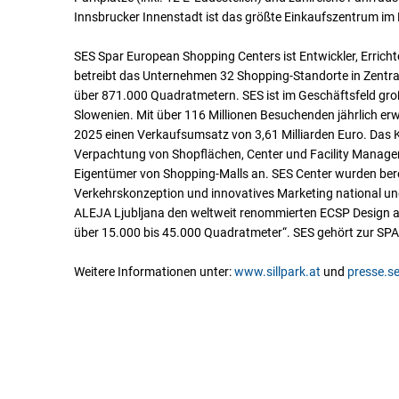
Innsbrucker Innenstadt ist das größte Einkaufszentrum im He
SES Spar European Shopping Centers ist Entwickler, Erricht
betreibt das Unternehmen 32 Shopping-Standorte in Zentra
über 871.000 Quadratmetern. SES ist im Geschäftsfeld gro
Slowenien. Mit über 116 Millionen Besuchenden jährlich er
2025 einen Verkaufsumsatz von 3,61 Milliarden Euro. Da
Verpachtung von Shopflächen, Center und Facility Manageme
Eigentümer von Shopping-Malls an. SES Center wurden berei
Verkehrskonzeption und innovatives Marketing national und
ALEJA Ljubljana den weltweit renommierten ECSP Design 
über 15.000 bis 45.000 Quadratmeter“. SES gehört zur SPA
Weitere Informationen unter:
www.sillpark.at
und
presse.s