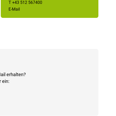
T +43 512 567400
E-Mail
ail erhalten?
 ein: